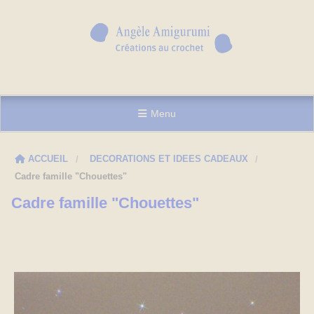
Menu
ACCUEIL
DECORATIONS ET IDEES CADEAUX
Cadre famille "Chouettes"
Cadre famille "Chouettes"